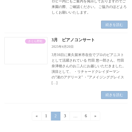
ロビー内にもご案内を掲示しておりますのでご
来園の際、ご確認ください。 ご協力のほどよろ
しくお願いいたします。
続きを読む
3月 ピアノコンサート
さくら野杜
2025年4月20日
3月16日に東久留米市在住でプロのピアニスト
として活躍されている 竹田 悠一郎さん、竹田
奈津穂さんのお二人にお越しいただきました。
演目として、 ・リチャードクレイダーマン
の”渚のアデリーヌ” ・”アメイジンググレイス
[…]
続きを読む
投
«
固
1
固
2
固
3
…
固
6
»
定
定
定
定
稿
ペ
ペ
ペ
ペ
ー
ー
ー
ー