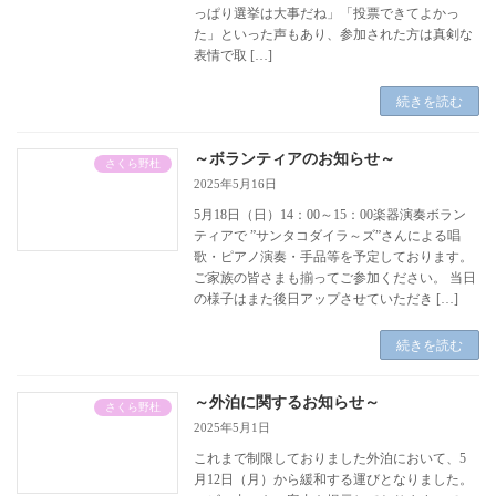
っぱり選挙は大事だね」「投票できてよかっ
た」といった声もあり、参加された方は真剣な
表情で取 […]
続きを読む
～ボランティアのお知らせ～
さくら野杜
2025年5月16日
5月18日（日）14：00～15：00楽器演奏ボラン
ティアで ”サンタコダイラ～ズ”さんによる唱
歌・ピアノ演奏・手品等を予定しております。
ご家族の皆さまも揃ってご参加ください。 当日
の様子はまた後日アップさせていただき […]
続きを読む
～外泊に関するお知らせ～
さくら野杜
2025年5月1日
これまで制限しておりました外泊において、5
月12日（月）から緩和する運びとなりました。