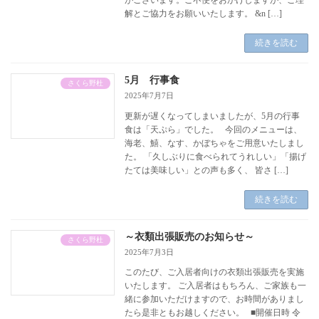
解とご協力をお願いいたします。 &n […]
続きを読む
5月 行事食
さくら野杜
2025年7月7日
更新が遅くなってしまいましたが、5月の行事
食は「天ぷら」でした。 今回のメニューは、
海老、鱚、なす、かぼちゃをご用意いたしまし
た。 「久しぶりに食べられてうれしい」「揚げ
たては美味しい」との声も多く、 皆さ […]
続きを読む
～衣類出張販売のお知らせ～
さくら野杜
2025年7月3日
このたび、ご入居者向けの衣類出張販売を実施
いたします。 ご入居者はもちろん、ご家族も一
緒に参加いただけますので、お時間がありまし
たら是非ともお越しください。 ■開催日時 令