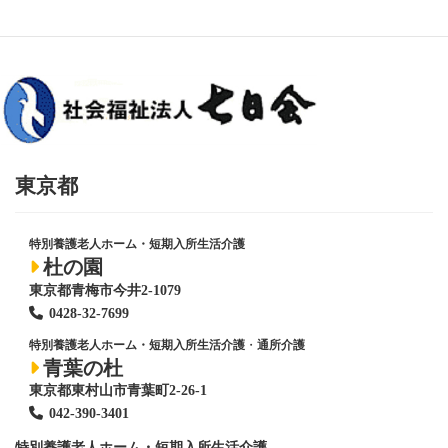
の
ジ
ジ
ジ
ジ
ペ
ー
ジ
送
り
東京都
特別養護老人ホーム・短期入所生活介護
杜の園
東京都青梅市今井2-1079
0428
-
32-7699
特別養護老人ホーム・短期入所生活介護
・
通所介護
青葉の杜
東京都東村山市青葉町2-26-1
042-390-3401
特別養護老人ホーム
・短期入所生活介護