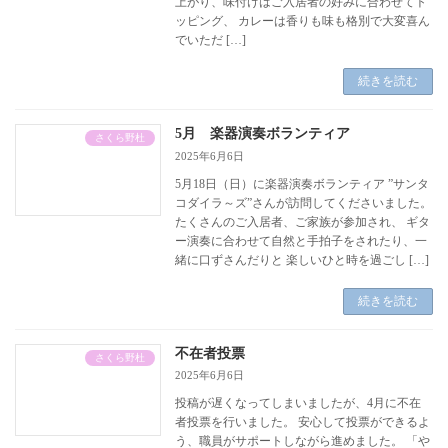
上がり、味付けはご入居者の好みに合わせてト
ッピング、 カレーは香りも味も格別で大変喜ん
でいただ […]
続きを読む
5月 楽器演奏ボランティア
さくら野杜
2025年6月6日
5月18日（日）に楽器演奏ボランティア ”サンタ
コダイラ～ズ”さんが訪問してくださいました。
たくさんのご入居者、ご家族が参加され、 ギタ
ー演奏に合わせて自然と手拍子をされたり、一
緒に口ずさんだりと 楽しいひと時を過ごし […]
続きを読む
不在者投票
さくら野杜
2025年6月6日
投稿が遅くなってしまいましたが、4月に不在
者投票を行いました。 安心して投票ができるよ
う、職員がサポートしながら進めました。 「や