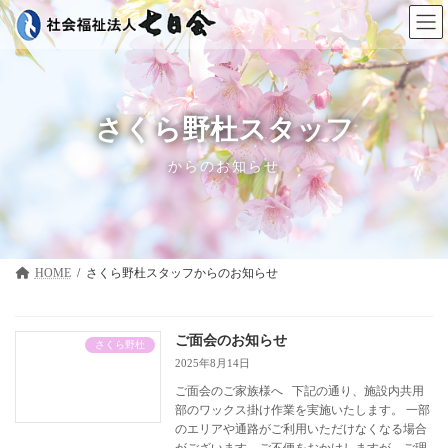
コ
ナ
ン
ビ
テ
ゲ
ン
ー
ツ
シ
へ
ョ
ス
ン
さくら野杜スタッフ
キ
に
ッ
移
からのお知らせ
プ
動
HOME
さくら野杜スタッフ
ご面会のお知らせ
さくら野杜
2025年8月14日
ご面会のご家族様へ 下記の通り、施設内共用
部のワックス掛け作業を実施いたします。 一部
のエリアや通路がご利用いただけなくなる場合
がございます。ご不便をおかけしますが、ご理