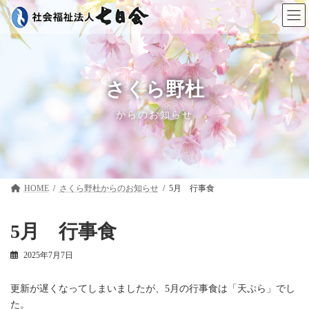
コ
ナ
ン
ビ
テ
ゲ
ン
ー
ツ
シ
へ
ョ
ス
ン
さくら野杜
キ
に
ッ
移
からのお知らせ
プ
動
HOME
さくら野杜
5月 行事食
5月 行事食
2025年7月7日
更新が遅くなってしまいましたが、5月の行事食は「天ぷら」でし
た。