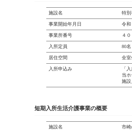
施設名
特別
事業開始年月日
令和
事業所番号
４０
入所定員
80名
居住空間
全室
入所申込み
「入
当ホ
施設
短期入所生活介護事業の概要
施設名
市崎