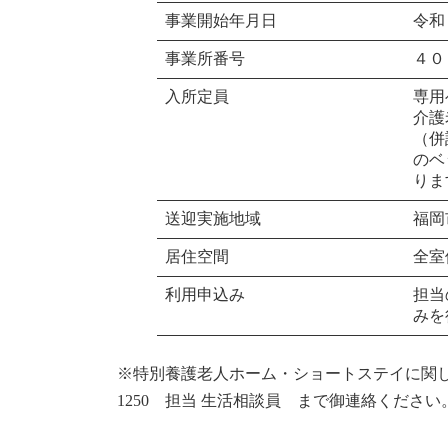
事業開始年月日
令和
事業所番号
４０
入所定員
専用
介護
（併
のベ
りま
送迎実施地域
福岡
居住空間
全室
利用申込み
担当
みを
※特別養護老人ホーム・ショートステイに関
1250 担当 生活相談員 まで御連絡ください