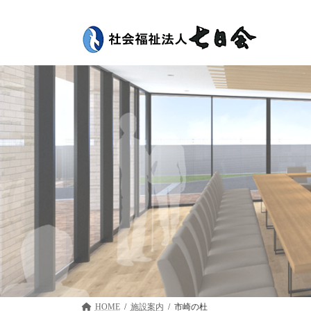
コ
ナ
ン
ビ
テ
ゲ
ン
ー
ツ
シ
へ
ョ
ス
ン
キ
に
ッ
移
プ
動
HOME
施設案内
市崎の杜