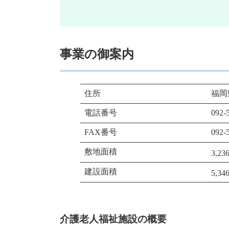
事業の御案内
住所
福岡
電話番号
092-
FAX番号
092-
敷地面積
3,23
建設面積
5,34
介護老人福祉施設の概要