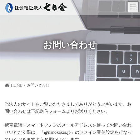
コ
ナ
ン
ビ
テ
ゲ
ン
ー
ツ
シ
へ
ョ
ス
ン
キ
に
お問い合わせ
ッ
移
プ
動
HOME
お問い合わせ
当法人のサイトをご覧いただきましてありがとうございます。お
問い合わせは下記送信フォームよりお送りください。
携帯電話・スマートフォンのメールアドレスを使ってお問い合わ
せいただく際は、「@nanokakai.jp」のドメイン受信設定を行なっ
ていただきますようお願いいたします。