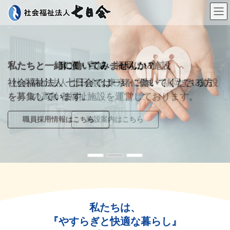
コ
ナ
ン
ビ
テ
ゲ
ン
ー
ツ
シ
へ
ョ
ス
ン
私たちと一緒に働いてみませんか？
東京・宮城・福岡に13施設
ご入居等のお問い合わせ
キ
に
ッ
移
社会福祉法人 七日会では一緒に働いてくださる方
ご入居に必要な書類やお問い合わせについてご覧い
社会福祉法人 七日会は東京・宮城・福岡で13施設
プ
動
を募集しています。
の高齢者福祉施設を運営しております。
ただけます。
職員採用情報はこちら
施設案内はこちら
詳しくはこちら
私たちは、
『やすらぎと快適な暮らし』