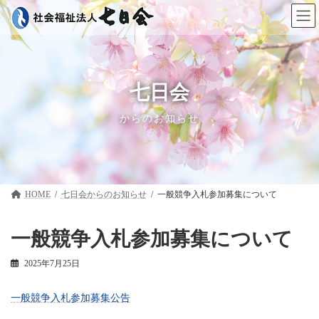
コ
ナ
ン
ビ
テ
ゲ
ン
ー
ツ
シ
へ
ョ
ス
ン
七日会
キ
に
ッ
移
からのお知らせ
プ
動
HOME
七日会
一般競争入札参加募集について
一般競争入札参加募集について
2025年7月25日
一般競争入札参加募集公告