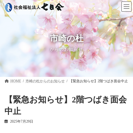
コ
ナ
ン
ビ
テ
ゲ
ン
ー
ツ
シ
へ
ョ
ス
ン
市崎の杜
キ
に
ッ
移
からのお知らせ
プ
動
HOME
市崎の杜
【緊急お知らせ】2階つばき面会中止
【緊急お知らせ】2階つばき面会
中止
2025年7月29日