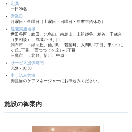
定員
一日20名
営業日
月曜日～金曜日（土曜日・日曜日・年末年始休み）
送迎実施地域
世田谷区：給田、北烏山、南烏山、上祖師谷、粕谷、千歳台
（要相談）、成城7～9丁目
調布市 ：緑ヶ丘、仙川町、若葉町、入間町1丁目、東つつじ
ヶ丘1丁目、 西つつじヶ丘1～3丁目
三鷹市 ：北野、新川、中原
サービス提供時間
9:20～16:30
申し込み方法
御担当のケアマネージャーにお申込みください。
施設の御案内