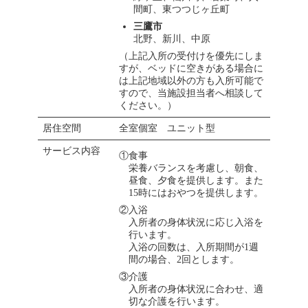
間町、東つつじヶ丘町
三鷹市
北野、新川、中原
（上記入所の受付けを優先にしま
すが、ベッドに空きがある場合に
は上記地域以外の方も入所可能で
すので、当施設担当者へ相談して
ください。）
居住空間
全室個室 ユニット型
サービス内容
①食事
栄養バランスを考慮し、朝食、
昼食、夕食を提供します。また
15時にはおやつを提供します。
②入浴
入所者の身体状況に応じ入浴を
行います。
入浴の回数は、入所期間が1週
間の場合、2回とします。
③介護
入所者の身体状況に合わせ、適
切な介護を行います。