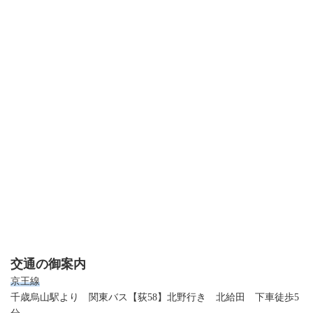
交通の御案内
京王線
千歳烏山駅より 関東バス【荻58】北野行き 北給田 下車徒歩5