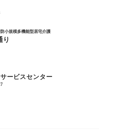
8
予防小規模多機能型居宅介護
通り
イサービスセンター
7