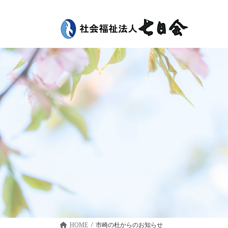
コ
ナ
ン
ビ
テ
ゲ
ン
ー
ツ
シ
へ
ョ
ス
ン
キ
に
ッ
移
プ
動
HOME
市崎の杜