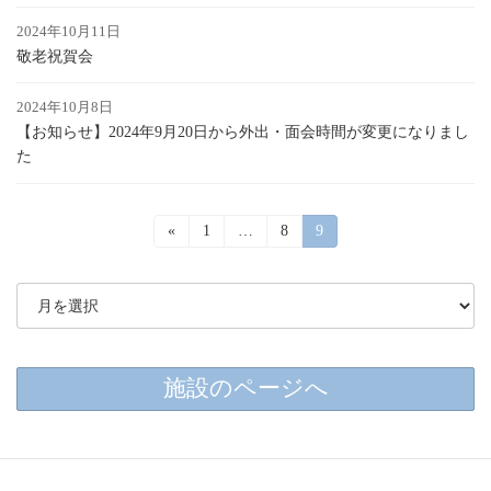
2024年10月11日
敬老祝賀会
2024年10月8日
【お知らせ】2024年9月20日から外出・面会時間が変更になりまし
た
投
«
固
1
…
固
8
固
9
定
定
定
稿
ペ
ペ
ペ
ー
ー
ー
の
ジ
ジ
ジ
ペ
ー
施設のページへ
ジ
送