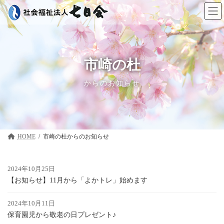
コ
ナ
ン
ビ
テ
ゲ
ン
ー
ツ
シ
へ
ョ
ス
ン
市崎の杜
キ
に
ッ
移
からのお知らせ
プ
動
HOME
市崎の杜
2024年10月25日
【お知らせ】11月から「よかトレ」始めます
2024年10月11日
保育園児から敬老の日プレゼント♪