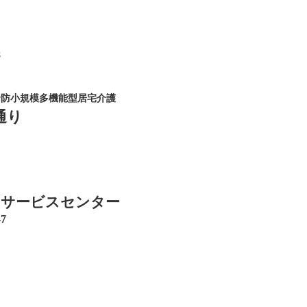
8
予防小規模多機能型居宅介護
通り
イサービスセンター
7