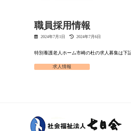
職員採用情報
最
2024年7月1日
2024年7月6日
終
更
新
特別養護老人ホーム市崎の杜の求人募集は下
日
時
求人情報
: