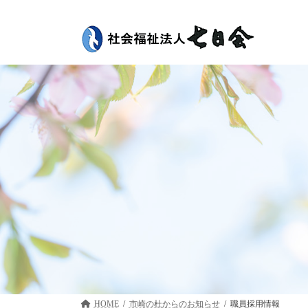
コ
ナ
ン
ビ
テ
ゲ
ン
ー
ツ
シ
へ
ョ
ス
ン
キ
に
ッ
移
プ
動
HOME
市崎の杜
職員採用情報