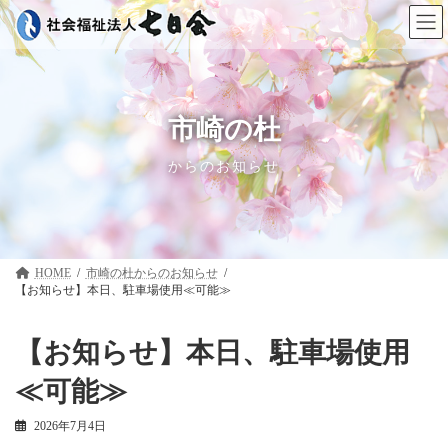
コ
ナ
ン
ビ
テ
ゲ
ン
ー
ツ
シ
へ
ョ
ス
ン
市崎の杜
キ
に
ッ
移
からのお知らせ
プ
動
HOME
市崎の杜
【お知らせ】本日、駐車場使用≪可能≫
【お知らせ】本日、駐車場使用
≪可能≫
2026年7月4日