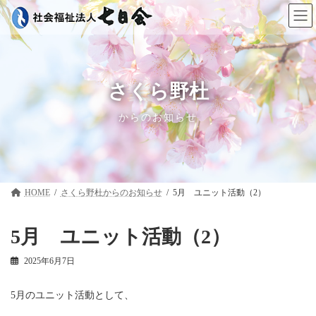
コ
ナ
ン
ビ
テ
ゲ
ン
ー
ツ
シ
へ
ョ
ス
ン
さくら野杜
キ
に
ッ
移
からのお知らせ
プ
動
HOME
さくら野杜
5月 ユニット活動（2）
5月 ユニット活動（2）
2025年6月7日
5月のユニット活動として、