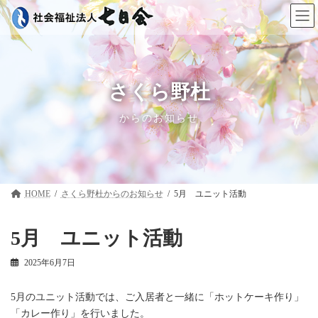
コ
ナ
ン
ビ
テ
ゲ
ン
ー
ツ
シ
へ
ョ
ス
ン
さくら野杜
キ
に
ッ
移
からのお知らせ
プ
動
HOME
さくら野杜
5月 ユニット活動
5月 ユニット活動
2025年6月7日
5月のユニット活動では、ご入居者と一緒に「ホットケーキ作り」
「カレー作り」を行いました。