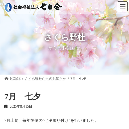
コ
ナ
ン
ビ
テ
ゲ
ン
ー
ツ
シ
へ
ョ
ス
ン
さくら野杜
キ
に
ッ
移
からのお知らせ
プ
動
HOME
さくら野杜
7月 七夕
7月 七夕
2025年8月15日
7月上旬、毎年恒例の”七夕飾り付け”を行いました。