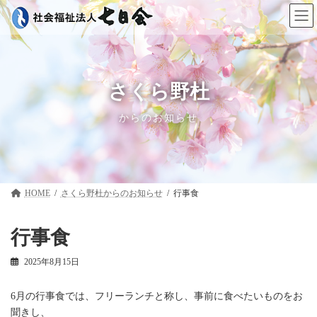
コ
ナ
ン
ビ
テ
ゲ
ン
ー
ツ
シ
へ
ョ
ス
ン
さくら野杜
キ
に
ッ
移
からのお知らせ
プ
動
HOME
さくら野杜
行事食
行事食
2025年8月15日
6月の行事食では、フリーランチと称し、事前に食べたいものをお
聞きし、