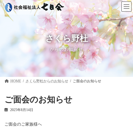
コ
ナ
ン
ビ
テ
ゲ
ン
ー
ツ
シ
へ
ョ
ス
ン
さくら野杜
キ
に
ッ
移
からのお知らせ
プ
動
HOME
さくら野杜
ご面会のお知らせ
ご面会のお知らせ
2025年8月14日
ご面会のご家族様へ