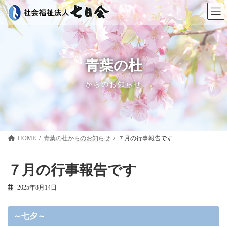
コ
ナ
ン
ビ
テ
ゲ
ン
ー
ツ
シ
へ
ョ
ス
ン
青葉の杜
キ
に
ッ
移
からのお知らせ
プ
動
HOME
青葉の杜
７月の行事報告です
７月の行事報告です
2025年8月14日
～七夕～