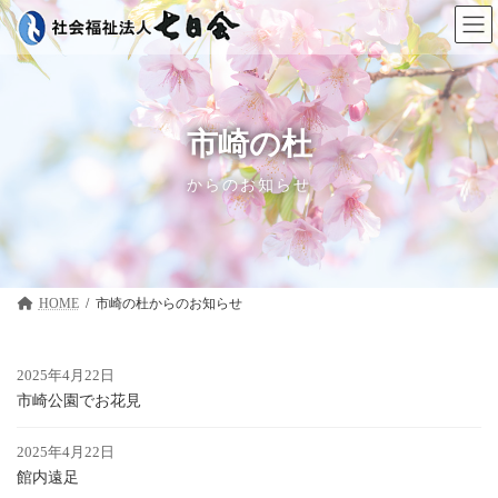
コ
ナ
ン
ビ
テ
ゲ
ン
ー
ツ
シ
へ
ョ
ス
ン
市崎の杜
キ
に
ッ
移
からのお知らせ
プ
動
HOME
市崎の杜
2025年4月22日
市崎公園でお花見
2025年4月22日
館内遠足