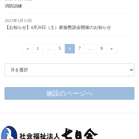
消防訓練
2025年3月15日
【お知らせ】4月26日（土）家族懇談会開催のお知らせ
投
«
固
1
…
固
5
固
6
固
7
…
固
9
»
定
定
定
定
定
稿
ペ
ペ
ペ
ペ
ペ
ー
ー
ー
ー
ー
の
ジ
ジ
ジ
ジ
ジ
ペ
ー
施設のページへ
ジ
送
り