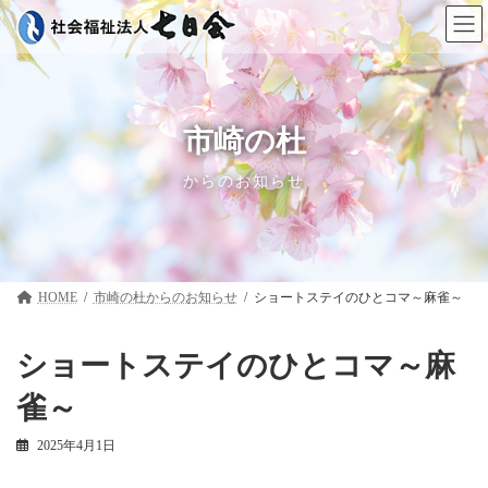
コ
ナ
ン
ビ
テ
ゲ
ン
ー
ツ
シ
へ
ョ
ス
ン
市崎の杜
キ
に
ッ
移
からのお知らせ
プ
動
HOME
市崎の杜
ショートステイのひとコマ～麻雀～
ショートステイのひとコマ～麻
雀～
2025年4月1日