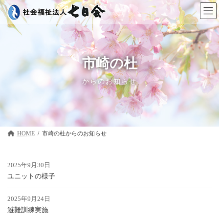
コ
ナ
ン
ビ
テ
ゲ
ン
ー
ツ
シ
へ
ョ
ス
ン
市崎の杜
キ
に
ッ
移
からのお知らせ
プ
動
HOME
市崎の杜
2025年9月30日
ユニットの様子
2025年9月24日
避難訓練実施