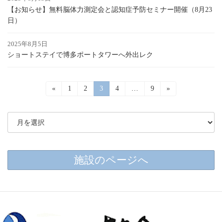
【お知らせ】無料脳体力測定会と認知症予防セミナー開催（8月23
日）
2025年8月5日
ショートステイで博多ポートタワーへ外出レク
投
«
固
1
固
2
固
3
固
4
…
固
9
»
定
定
定
定
定
稿
ペ
ペ
ペ
ペ
ペ
ー
ー
ー
ー
ー
の
ジ
ジ
ジ
ジ
ジ
ペ
ー
施設のページへ
ジ
送
り