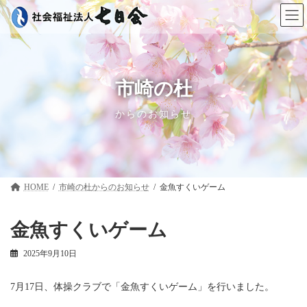
コ
ナ
ン
ビ
テ
ゲ
ン
ー
ツ
シ
へ
ョ
ス
ン
市崎の杜
キ
に
ッ
移
からのお知らせ
プ
動
HOME
市崎の杜
金魚すくいゲーム
金魚すくいゲーム
2025年9月10日
7月17日、体操クラブで「金魚すくいゲーム」を行いました。