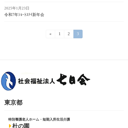
2025年1月23日
令和7年ｼｮｰﾄｽﾃｲ新年会
投
«
固
1
固
2
固
3
定
定
定
稿
ペ
ペ
ペ
ー
ー
ー
の
ジ
ジ
ジ
ペ
ー
ジ
送
り
東京都
特別養護老人ホーム・短期入所生活介護
杜の園