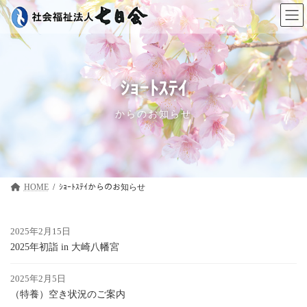
コ
ナ
ン
ビ
テ
ゲ
ン
ー
ツ
シ
へ
ョ
ス
ン
ｼｮｰﾄｽﾃｲ
キ
に
ッ
移
からのお知らせ
プ
動
HOME
ｼｮｰﾄｽﾃｲ
2025年2月15日
2025年初詣 in 大崎八幡宮
2025年2月5日
（特養）空き状況のご案内