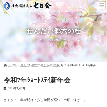
コ
ナ
ン
ビ
テ
ゲ
ン
ー
ツ
シ
へ
ョ
ス
ン
せんだい郷六の杜
キ
に
ッ
移
からのお知らせ
プ
動
HOME
せんだい郷六の杜
令和7年ｼｮｰﾄｽﾃｲ新年会
令和7年ｼｮｰﾄｽﾃｲ新年会
2025年1月23日
さてさて、年が明けて少し時間が経つこの頃ですが…。