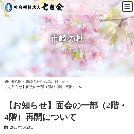
コ
ナ
ン
ビ
テ
ゲ
ン
ー
ツ
シ
へ
ョ
ス
ン
市崎の杜
キ
に
ッ
移
からのお知らせ
プ
動
HOME
市崎の杜
【お知らせ】面会の一部（2階・4階）再開について
【お知らせ】面会の一部（2階・
4階）再開について
2025年1月23日