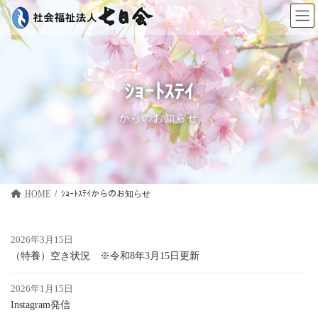
コ
ナ
ン
ビ
テ
ゲ
ン
ー
ツ
シ
へ
ョ
ス
ン
ｼｮｰﾄｽﾃｲ
キ
に
ッ
移
からのお知らせ
プ
動
HOME
ｼｮｰﾄｽﾃｲ
2026年3月15日
（特養）空き状況 ※令和8年3月15日更新
2026年1月15日
Instagram発信