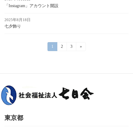
「Instagram」アカウント開設
2025年8月18日
七夕飾り
投
固
1
固
2
固
3
»
定
定
定
稿
ペ
ペ
ペ
ー
ー
ー
の
ジ
ジ
ジ
ペ
ー
ジ
送
り
東京都