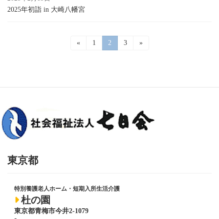
2025年初詣 in 大崎八幡宮
投
«
固
1
固
2
固
3
»
定
定
定
稿
ペ
ペ
ペ
ー
ー
ー
の
ジ
ジ
ジ
ペ
ー
ジ
送
り
東京都
特別養護老人ホーム・短期入所生活介護
杜の園
東京都青梅市今井2-1079