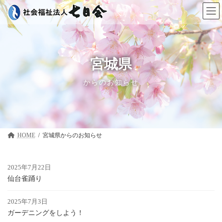
コ
ナ
ン
ビ
テ
ゲ
ン
ー
ツ
シ
へ
ョ
ス
ン
宮城県
キ
に
ッ
移
からのお知らせ
プ
動
HOME
宮城県
2025年7月22日
仙台雀踊り
2025年7月3日
ガーデニングをしよう！