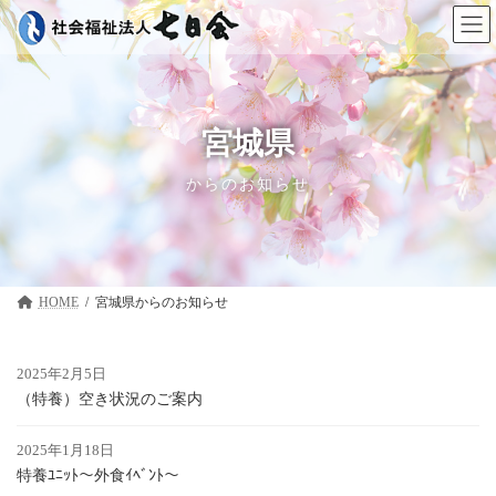
コ
ナ
ン
ビ
テ
ゲ
ン
ー
ツ
シ
へ
ョ
ス
ン
宮城県
キ
に
ッ
移
からのお知らせ
プ
動
HOME
宮城県
2025年2月5日
（特養）空き状況のご案内
2025年1月18日
特養ﾕﾆｯﾄ～外食ｲﾍﾞﾝﾄ～