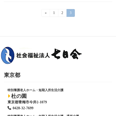
投
«
固
1
固
2
固
3
定
定
定
稿
ペ
ペ
ペ
ー
ー
ー
の
ジ
ジ
ジ
ペ
ー
ジ
送
り
東京都
特別養護老人ホーム・短期入所生活介護
杜の園
東京都青梅市今井2-1079
0428
-
32-7699