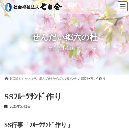
コ
ナ
ン
ビ
テ
ゲ
ン
ー
ツ
シ
へ
ョ
ス
ン
せんだい郷六の杜
キ
に
ッ
移
からのお知らせ
プ
動
HOME
せんだい郷六の杜
SSﾌﾙｰﾂｻﾝﾄﾞ作り
SSﾌﾙｰﾂｻﾝﾄﾞ作り
2025年5月2日
SS行事「ﾌﾙｰﾂｻﾝﾄﾞ作り」