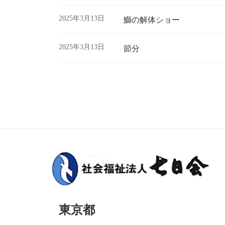
2025年3月13日
鰤の解体ショー
2025年3月13日
節分
投
稿
の
ペ
ー
ジ
送
東京都
り