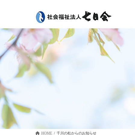
コ
ナ
ン
ビ
テ
ゲ
ン
ー
ツ
シ
へ
ョ
ス
ン
キ
に
ッ
移
プ
動
HOME
千川の杜