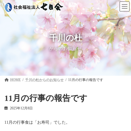
コ
ナ
ン
ビ
テ
ゲ
ン
ー
ツ
シ
へ
ョ
ス
ン
千川の杜
キ
に
ッ
移
からのお知らせ
プ
動
HOME
千川の杜
11月の行事の報告です
11月の行事の報告です
2025年12月8日
11月の行事食は「お寿司」でした。