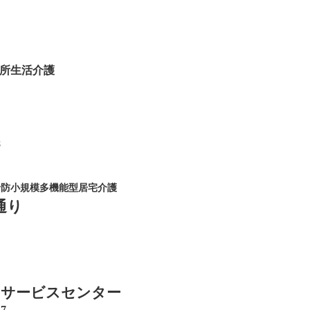
所生活介護
8
予防小規模多機能型居宅介護
通り
イサービスセンター
7