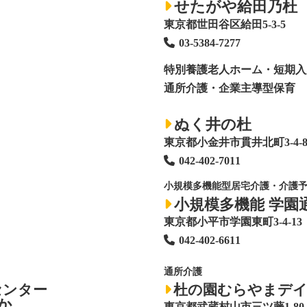
せたがや給田乃杜
東京都世田谷区給田5-3-5
03-5384-7277
特別養護老人ホーム
・短期入
通所介護・企業主導型保育
ぬく井の杜
東京都小金井市貫井北町3-4-
042-402-7011
小規模多機能型居宅介護・介護
小規模多機能 学園
東京都小平市学園東町3-4-13
042-402-6611
通所介護
センター
杜の園むらやまデ
か
東京都武蔵村山市三ツ藤1-80-