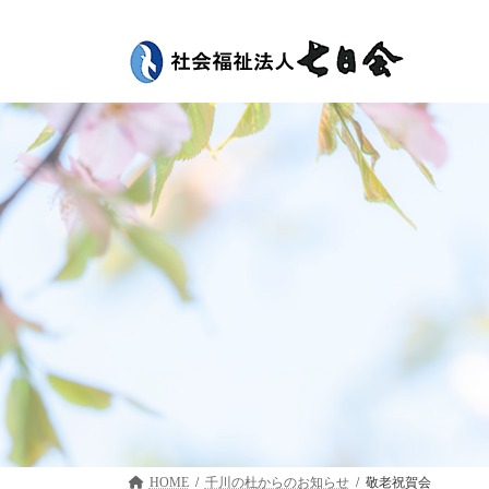
コ
ナ
ン
ビ
テ
ゲ
ン
ー
ツ
シ
へ
ョ
ス
ン
キ
に
ッ
移
プ
動
HOME
千川の杜
敬老祝賀会