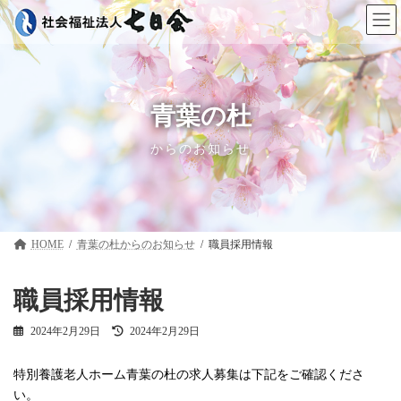
コ
ナ
ン
ビ
テ
ゲ
ン
ー
ツ
シ
へ
ョ
ス
ン
青葉の杜
キ
に
ッ
移
からのお知らせ
プ
動
HOME
青葉の杜
職員採用情報
職員採用情報
最
2024年2月29日
2024年2月29日
終
更
特別養護老人ホーム青葉の杜の求人募集は下記をご確認くださ
新
日
い。