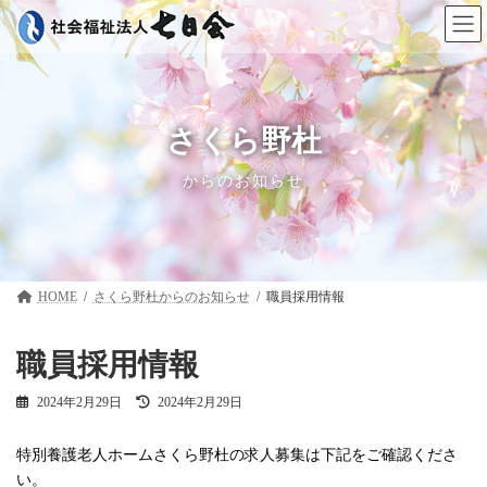
コ
ナ
ン
ビ
テ
ゲ
ン
ー
ツ
シ
へ
ョ
ス
ン
さくら野杜
キ
に
ッ
移
からのお知らせ
プ
動
HOME
さくら野杜
職員採用情報
職員採用情報
最
2024年2月29日
2024年2月29日
終
更
特別養護老人ホームさくら野杜の求人募集は下記をご確認くださ
新
日
い。