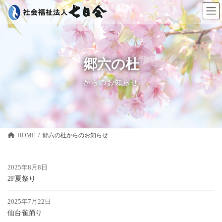
コ
ナ
ン
ビ
テ
ゲ
ン
ー
ツ
シ
へ
ョ
ス
ン
郷六の杜
キ
に
ッ
移
からのお知らせ
プ
動
HOME
郷六の杜
2025年8月8日
2F夏祭り
2025年7月22日
仙台雀踊り