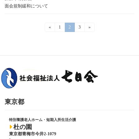
面会規制緩和について
投
«
固
1
固
2
固
3
»
定
定
定
稿
ペ
ペ
ペ
ー
ー
ー
の
ジ
ジ
ジ
ペ
ー
ジ
送
り
東京都
特別養護老人ホーム・短期入所生活介護
杜の園
東京都青梅市今井2-1079