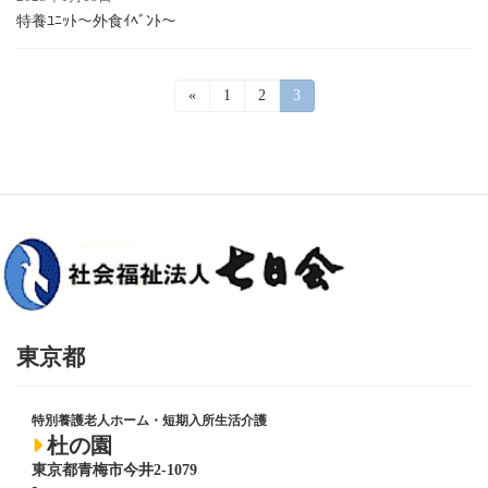
特養ﾕﾆｯﾄ～外食ｲﾍﾞﾝﾄ～
投
«
固
1
固
2
固
3
定
定
定
稿
ペ
ペ
ペ
ー
ー
ー
の
ジ
ジ
ジ
ペ
ー
ジ
送
り
東京都
特別養護老人ホーム・短期入所生活介護
杜の園
東京都青梅市今井2-1079