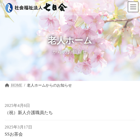
コ
ナ
ン
ビ
テ
ゲ
ン
ー
ツ
シ
へ
ョ
ス
ン
老人ホーム
キ
に
ッ
移
からのお知らせ
プ
動
HOME
老人ホーム
2025年4月6日
（祝）新人介護職員たち
2025年3月17日
SSお茶会