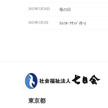
2025年5月26日
母の日
2025年5月2日
SSﾌﾙｰﾂｻﾝﾄﾞ作り
投
稿
の
ペ
ー
ジ
送
東京都
り