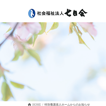
コ
ナ
ン
ビ
テ
ゲ
ン
ー
ツ
シ
へ
ョ
ス
ン
キ
に
ッ
移
プ
動
HOME
特別養護老人ホーム