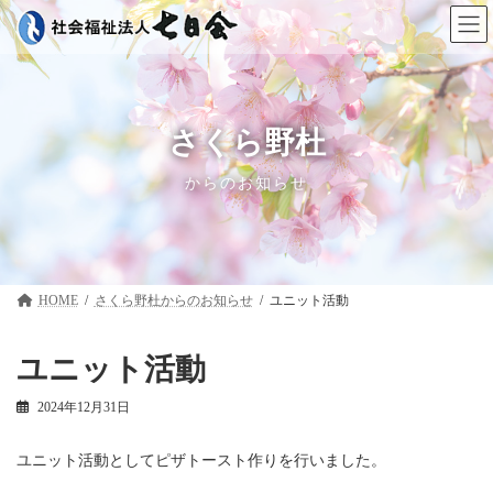
コ
ナ
ン
ビ
テ
ゲ
ン
ー
ツ
シ
へ
ョ
ス
ン
さくら野杜
キ
に
ッ
移
からのお知らせ
プ
動
HOME
さくら野杜
ユニット活動
ユニット活動
2024年12月31日
ユニット活動としてピザトースト作りを行いました。