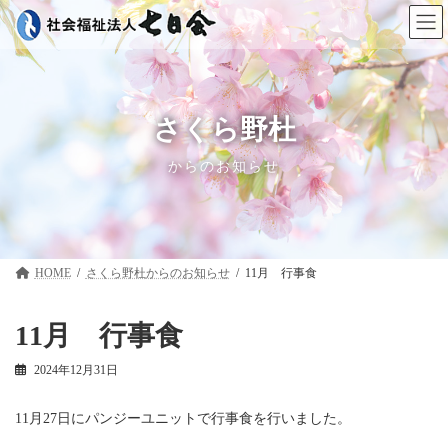
コ
ナ
ン
ビ
テ
ゲ
ン
ー
ツ
シ
へ
ョ
ス
ン
さくら野杜
キ
に
ッ
移
からのお知らせ
プ
動
HOME
さくら野杜
11月 行事食
11月 行事食
2024年12月31日
11月27日にパンジーユニットで行事食を行いました。