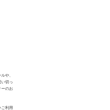
ールや、
思い切っ
リーのお
いご利用