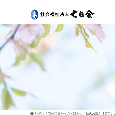
コ
ナ
ン
ビ
テ
ゲ
ン
ー
ツ
シ
へ
ョ
ス
ン
キ
に
ッ
移
プ
動
HOME
市崎の杜
秋のお出かけプラン