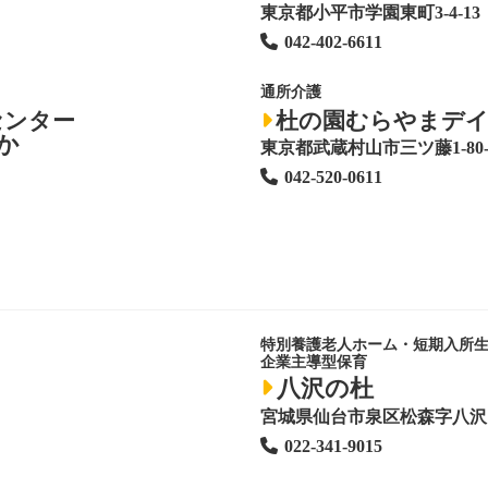
東京都小平市学園東町3-4-13
042-402-6611
通所介護
センター
杜の園むらやまデ
か
東京都武蔵村山市三ツ藤1-80-
042-520-0611
特別養護老人ホーム
・短期入所
企業主導型保育
八沢の杜
宮城県仙台市泉区松森字八沢1
022-341-9015