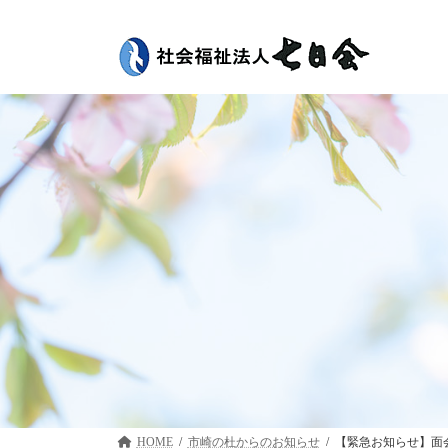
コ
ナ
ン
ビ
テ
ゲ
ン
ー
ツ
シ
へ
ョ
ス
ン
キ
に
ッ
移
プ
動
HOME
市崎の杜
【緊急お知らせ】面