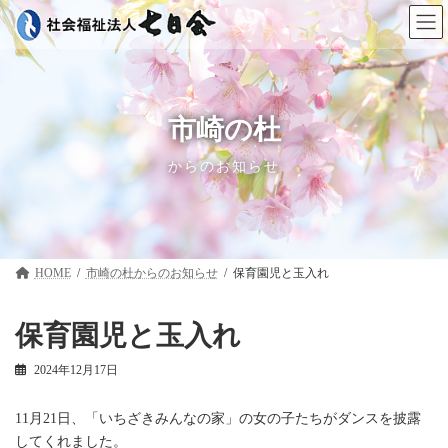
コ
ナ
ン
ビ
テ
ゲ
ン
ー
ツ
シ
へ
ョ
ス
ン
市崎の杜
キ
に
ッ
移
からのお知らせ
プ
動
HOME
市崎の杜
保育園児と玉入れ
保育園児と玉入れ
2024年12月17日
11月21日、「いちざきみんなの家」の女の子たちがダンスを披露
してくれました。