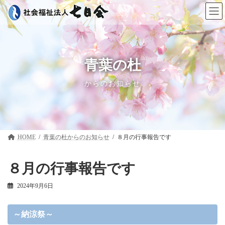
コ
ナ
ン
ビ
テ
ゲ
ン
ー
ツ
シ
へ
ョ
ス
ン
青葉の杜
キ
に
ッ
移
からのお知らせ
プ
動
HOME
青葉の杜
８月の行事報告です
８月の行事報告です
2024年9月6日
～納涼祭～