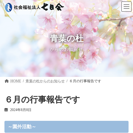
コ
ナ
ン
ビ
テ
ゲ
ン
ー
ツ
シ
へ
ョ
ス
ン
青葉の杜
キ
に
ッ
移
からのお知らせ
プ
動
HOME
青葉の杜
６月の行事報告です
６月の行事報告です
2024年8月8日
～園外活動～