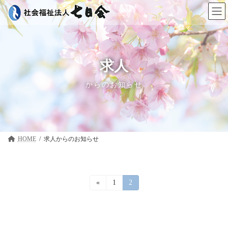
コ
ナ
ン
ビ
テ
ゲ
ン
ー
ツ
シ
へ
ョ
ス
ン
求人
キ
に
ッ
移
からのお知らせ
プ
動
HOME
求人
投
«
固
1
固
2
定
定
稿
ペ
ペ
ー
ー
の
ジ
ジ