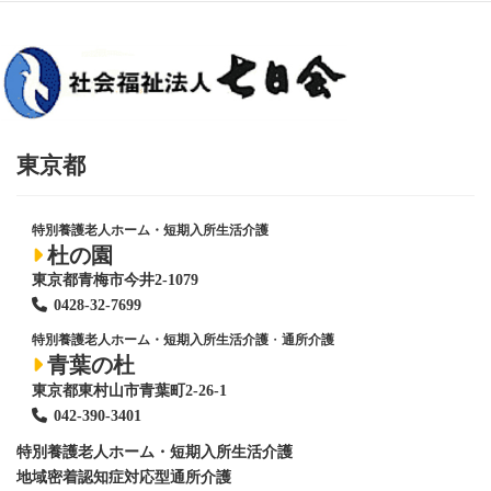
ペ
ー
ジ
送
り
東京都
特別養護老人ホーム・短期入所生活介護
杜の園
東京都青梅市今井2-1079
0428
-
32-7699
特別養護老人ホーム・短期入所生活介護
・
通所介護
青葉の杜
東京都東村山市青葉町2-26-1
042-390-3401
特別養護老人ホーム
・短期入所生活介護
地域密着認知症対応型通所介護