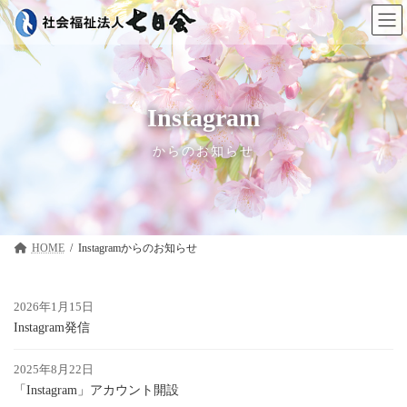
コ
ナ
ン
ビ
テ
ゲ
ン
ー
ツ
シ
へ
ョ
ス
ン
Instagram
キ
に
ッ
移
からのお知らせ
プ
動
HOME
Instagram
2026年1月15日
Instagram発信
2025年8月22日
「Instagram」アカウント開設