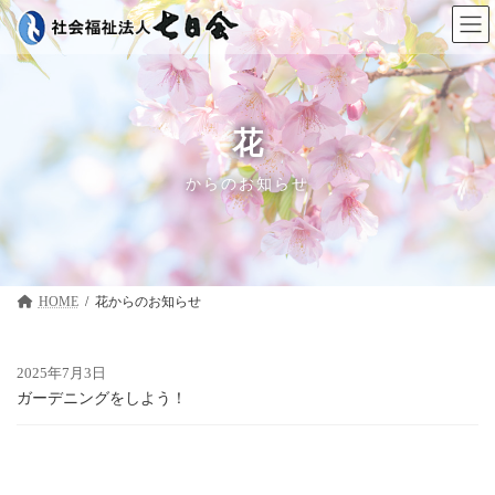
コ
ナ
ン
ビ
テ
ゲ
ン
ー
ツ
シ
へ
ョ
ス
ン
花
キ
に
ッ
移
からのお知らせ
プ
動
HOME
花
2025年7月3日
ガーデニングをしよう！