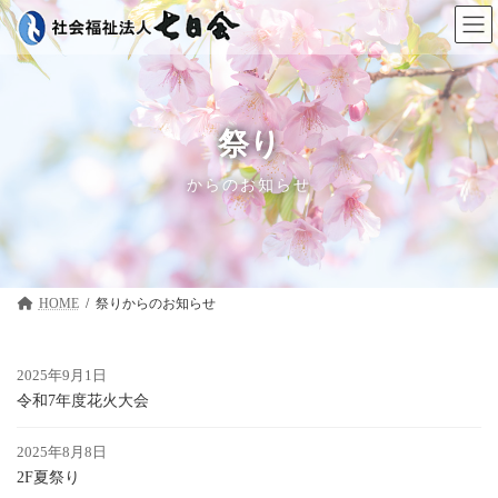
コ
ナ
ン
ビ
テ
ゲ
ン
ー
ツ
シ
へ
ョ
ス
ン
祭り
キ
に
ッ
移
からのお知らせ
プ
動
HOME
祭り
2025年9月1日
令和7年度花火大会
2025年8月8日
2F夏祭り