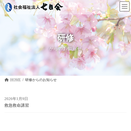
コ
ナ
ン
ビ
テ
ゲ
ン
ー
ツ
シ
へ
ョ
ス
ン
研修
キ
に
ッ
移
からのお知らせ
プ
動
HOME
研修
2026年1月9日
救急救命講習