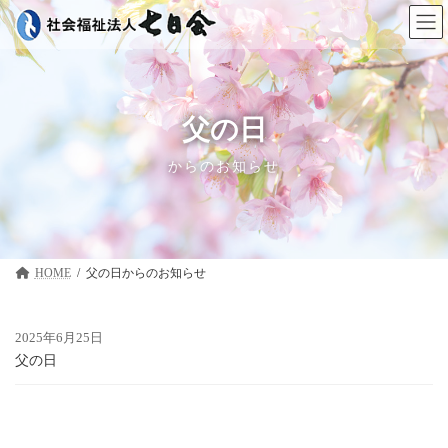
コ
ナ
ン
ビ
テ
ゲ
ン
ー
ツ
シ
へ
ョ
ス
ン
父の日
キ
に
ッ
移
からのお知らせ
プ
動
HOME
父の日
2025年6月25日
父の日